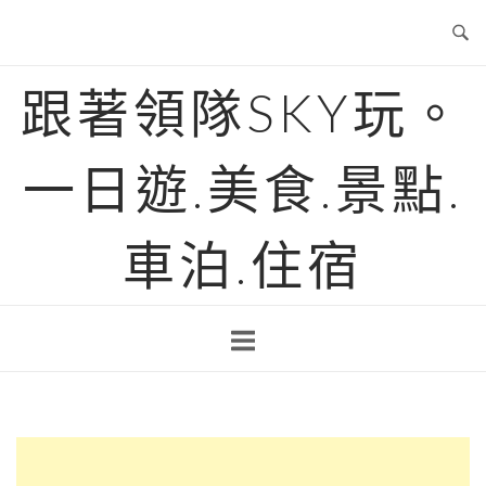
Skip
to
content
跟著領隊SKY玩。
一日遊.美食.景點.
車泊.住宿