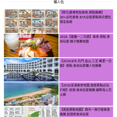
懶人包
【彰化鹿港老街美食.景點推薦】
20+必吃美食.10大必逛景點與交通住
宿全指南
2026【嘉義一二日遊】美食.景點.食
尚玩家.親子推薦地圖
【2026淡水.石門.金山.三芝.萬里一日
遊】景點.食尚玩家懶人包推薦
【2026澎湖美食地圖.旅遊景點必玩
行程】民宿.食尚玩家推薦.國際海上花
火節
【南投景點地圖】兩天一夜行程美食
推薦.民宿和食尚玩家