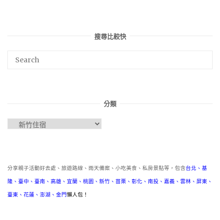
搜尋比較快
分類
分
類
分享親子活動好去處、旅遊路線、雨天備案、小吃美食、私房景點等，包含
台北
、
基
隆
、
臺中
、
臺南
、
高雄
、
宜蘭
、
桃園
、
新竹
、
苗栗
、
彰化
、
南投
、
嘉義
、
雲林
、
屏東
、
臺東
、
花蓮
、
澎湖
、
金門
懶人包！