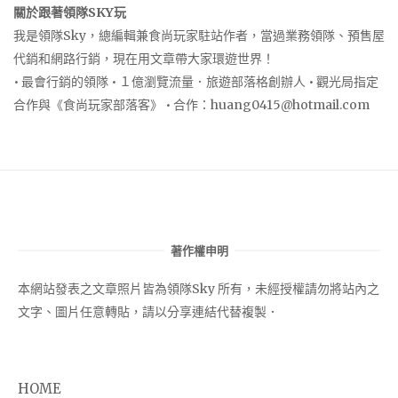
關於跟著領隊SKY玩
我是領隊Sky，總編輯兼食尚玩家駐站作者，當過業務領隊、預售屋
代銷和網路行銷，現在用文章帶大家環遊世界！
• 最會行銷的領隊 • １億瀏覽流量．旅遊部落格創辦人 • 觀光局指定
合作與《食尚玩家部落客》 • 合作：
huang0415@hotmail.com
著作權申明
本網站發表之文章照片皆為領隊Sky 所有，未經授權請勿將站內之
文字、圖片任意轉貼，請以分享連結代替複製．
HOME