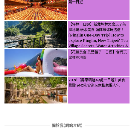
薦一日遊
【坪林一日遊】新北坪林怎麼玩？茶
鄉秘境.玩水美食.領隊帶你玩透透！
[Pinglin One-Day Trip] How to
explore Pinglin, New Taipei? Tea
Village Secrets, Water Activities &
Food, Let the guide take you
【花蓮美食.景點親子一日遊】食尚玩
through it all!
家推薦地圖
2026【屏東精選49處一日遊】美食.
景點.民宿和食尚玩家推薦懶人包
關於我(網站介紹)