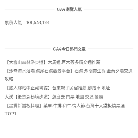
GA4瀏覽人氣
累積人氣：101,643,133
GA4今日熱門文章
【大雪山森林浴步道】木馬道.巨木芬多精交通推薦
【沙崙海水浴場.滬尾石滬觀景平台】石滬.潮間帶生態.金黃夕陽交通
攻略
【旅人驛站中正藏書館】台東親子民宿推薦.腳踏車.地址
大溪【後慈湖秘境步道】怎麼去.門票.地圖.交通.餐廳
【墨賞新鐵板料理】菜單.牛排.和牛.情人節.台灣十大鐵板燒票選
TOP1