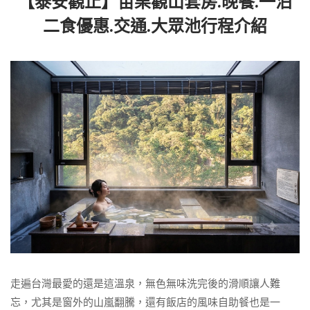
【泰安觀止】苗栗觀山套房.晚餐.一泊
二食優惠.交通.大眾池行程介紹
走遍台灣最愛的還是這溫泉，無色無味洗完後的滑順讓人難
忘，尤其是窗外的山嵐翻騰，還有飯店的風味自助餐也是一