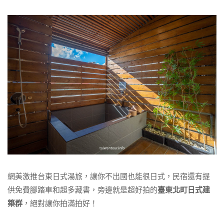
網美激推台東日式湯旅，讓你不出國也能很日式，民宿還有提
供免費腳踏車和超多藏書，旁邊就是超好拍的
臺東北町日式建
築群
，絕對讓你拍滿拍好！