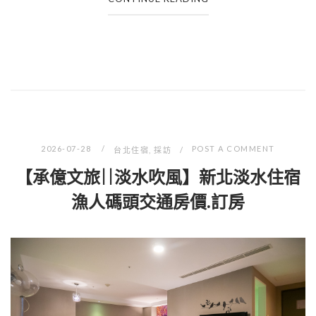
2026-07-28
POST A COMMENT
台北住宿
,
採訪
【承億文旅||淡水吹風】新北淡水住宿
漁人碼頭交通房價.訂房