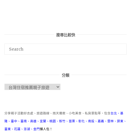
搜尋比較快
分類
分
類
分享親子活動好去處、旅遊路線、雨天備案、小吃美食、私房景點等，包含
台北
、
基
隆
、
臺中
、
臺南
、
高雄
、
宜蘭
、
桃園
、
新竹
、
苗栗
、
彰化
、
南投
、
嘉義
、
雲林
、
屏東
、
臺東
、
花蓮
、
澎湖
、
金門
懶人包！