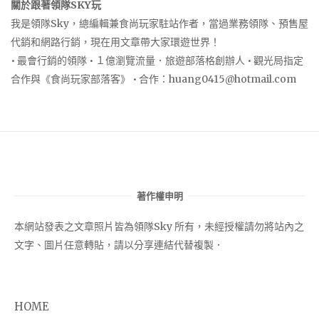
關於跟著領隊SKY玩
我是領隊Sky，總編輯兼食尚玩家駐站作者，當過業務領隊、預售屋
代銷和網路行銷，現在用文章帶大家環遊世界！
• 最會行銷的領隊 • １億瀏覽流量．旅遊部落格創辦人 • 觀光局指定
合作與《食尚玩家部落客》 • 合作：
huang0415@hotmail.com
著作權申明
本網站發表之文章照片皆為領隊Sky 所有，未經授權請勿將站內之
文字、圖片任意轉貼，請以分享連結代替複製．
HOME