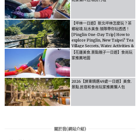
【坪林一日遊】新北坪林怎麼玩？茶
鄉秘境.玩水美食.領隊帶你玩透透！
[Pinglin One-Day Trip] How to
explore Pinglin, New Taipei? Tea
Village Secrets, Water Activities &
Food, Let the guide take you
【花蓮美食.景點親子一日遊】食尚玩
through it all!
家推薦地圖
2026【屏東精選49處一日遊】美食.
景點.民宿和食尚玩家推薦懶人包
關於我(網站介紹)