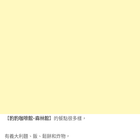
【
豹豹咖啡館•森林館
】的餐點很多樣，
有義大利麵、飯、鬆餅和炸物，