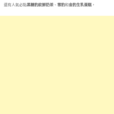
還有人氣必點
黑糖豹紋鮮奶茶
、
雪豹
和
金豹生乳蛋糕
，