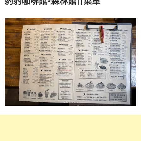
豹豹咖啡館•森林館||菜單