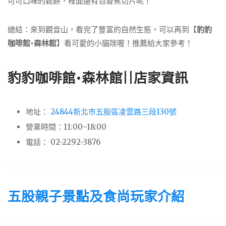
可可口味的鬆餅，裡面還有包香蕉切片呢！
總結：來到觀音山，看完了豐富的自然生態，可以再到【
豹豹
咖啡館•森林館
】看可愛的小貓咪喔！推薦給大家參考！
豹豹咖啡館•森林館||店家資訊
地址：
24844新北市五股區凌雲路三段130號
營業時間：11:00–18:00
電話： 02-2292-3876
五股親子景點及食尚玩家介紹