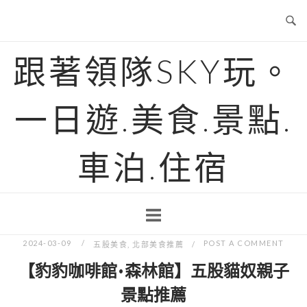
Skip
to
content
跟著領隊SKY玩。
一日遊.美食.景點.
車泊.住宿
2024-03-09
POST A COMMENT
五股美食
,
北部美食推薦
【豹豹咖啡館•森林館】五股貓奴親子
景點推薦