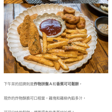
下午茶的招牌則是
炸物拼盤Ａ
和
香蕉可可鬆餅
，
現炸的炸物酥脆可口相當，雞塊和雞柳內餡多汁，