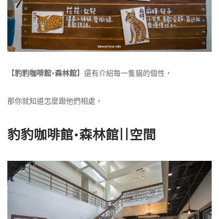
【
豹豹咖啡館•森林館
】還有介紹每一隻貓的個性，
那你就知道怎麼跟他們相處，
豹豹咖啡館•森林館||空間