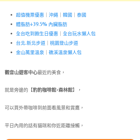
超值機票優惠
｜
沖繩
｜
韓國
｜
泰國
體脂肪↓39.5% 內臟脂肪
全台吃到飽生日優惠
｜
全台玩水懶人包
台北.新北步道
｜
桃園登山步道
金山萬里溫泉
｜
礁溪溫泉懶人包
觀音山遊客中心
最近的美食，
就是旁邊的【
豹豹咖啡館•森林館
】，
可以買外帶咖啡到前面看風景和賞鷹，
平日內用的話有貓咪和你近距離接觸，