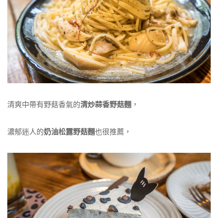
清爽中帶有野菇香氣的
清炒蒜香野菇麵
，
濃郁迷人的
奶油松露野菇麵
也很推薦，