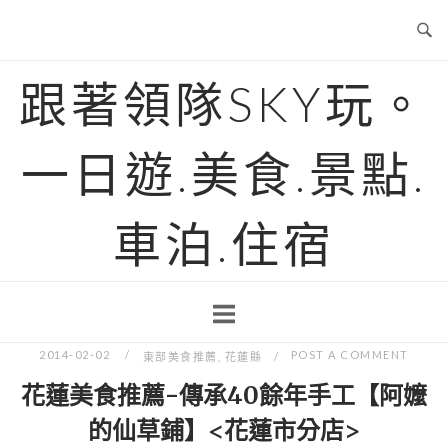
Skip
to
content
跟著領隊SKY玩。
一日遊.美食.景點.
車泊.住宿
2014-02-02
POST A COMMENT
東部美食推薦
,
花蓮縣
花蓮美食推薦-傳承40餘年手工【阿嬤
的仙草鋪】<花蓮市分店>