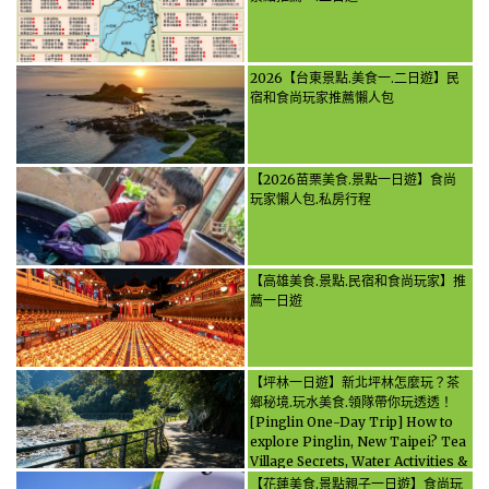
2026【台東景點.美食一.二日遊】民
宿和食尚玩家推薦懶人包
【2026苗栗美食.景點一日遊】食尚
玩家懶人包.私房行程
【高雄美食.景點.民宿和食尚玩家】推
薦一日遊
【坪林一日遊】新北坪林怎麼玩？茶
鄉秘境.玩水美食.領隊帶你玩透透！
[Pinglin One-Day Trip] How to
explore Pinglin, New Taipei? Tea
Village Secrets, Water Activities &
Food, Let the guide take you
【花蓮美食.景點親子一日遊】食尚玩