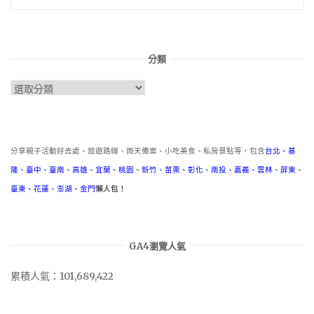
分類
分
類
分享親子活動好去處、旅遊路線、雨天備案、小吃美食、私房景點等，包含
台北
、
基
隆
、
臺中
、
臺南
、
高雄
、
宜蘭
、
桃園
、
新竹
、
苗栗
、
彰化
、
南投
、
嘉義
、
雲林
、
屏東
、
臺東
、
花蓮
、
澎湖
、
金門
懶人包！
GA4瀏覽人氣
累積人氣：101,689,422