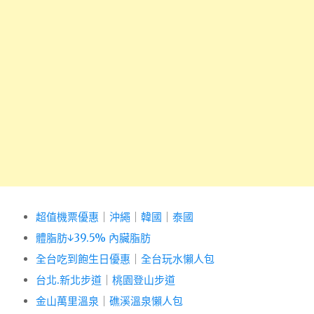
超值機票優惠
｜
沖繩
｜
韓國
｜
泰國
體脂肪↓39.5% 內臟脂肪
全台吃到飽生日優惠
｜
全台玩水懶人包
台北.新北步道
｜
桃園登山步道
金山萬里溫泉
｜
礁溪溫泉懶人包