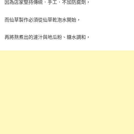
因為店家堅持傳統．手工．不加防腐劑，
而仙草製作必須從仙草乾泡水開始，
再將熬煮出的濾汁與地瓜粉、糖水調和，