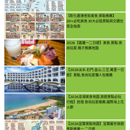
【彰化鹿港老街美食.景點推薦】
20+必吃美食.10大必逛景點與交通住
宿全指南
2026【嘉義一二日遊】美食.景點.食
尚玩家.親子推薦地圖
【2026淡水.石門.金山.三芝.萬里一日
遊】景點.食尚玩家懶人包推薦
【2026澎湖美食地圖.旅遊景點必玩
行程】民宿.食尚玩家推薦.國際海上花
火節
【2026宜蘭景點地圖】宜蘭最夯旅遊
景點推薦一.二日遊