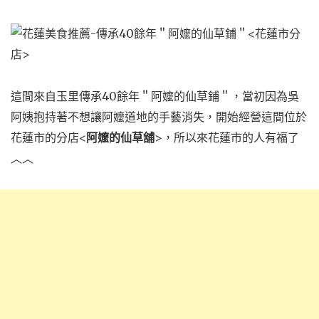
這間來自玉里傳承40餘年＂阿嬤的仙草鋪＂，當初因為吳
阿姨抱持著不想讓阿嬤道地的手藝消失，開始經營這間位於
花蓮市的分店<
阿嬤的仙草舖
>，所以來花蓮市的人有福了
︿︿