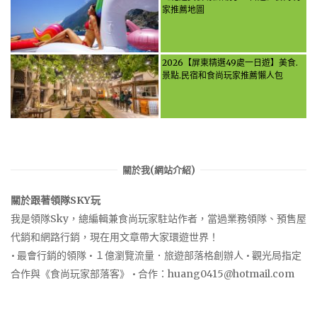
through it all!
家推薦地圖
2026【屏東精選49處一日遊】美食.
景點.民宿和食尚玩家推薦懶人包
關於我(網站介紹)
關於跟著領隊SKY玩
我是領隊Sky，總編輯兼食尚玩家駐站作者，當過業務領隊、預售屋
代銷和網路行銷，現在用文章帶大家環遊世界！
• 最會行銷的領隊 • １億瀏覽流量．旅遊部落格創辦人 • 觀光局指定
合作與《食尚玩家部落客》 • 合作：
huang0415@hotmail.com