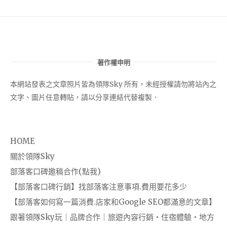
著作權申明
本網站發表之文章照片皆為領隊Sky 所有，未經授權請勿將站內之
文字、圖片任意轉貼，請以分享連結代替複製．
HOME
關於領隊Sky
部落客口碑邀稿合作(點我)
【部落客口碑行銷】找部落客注意事項.費用要花多少
【部落客如何寫一篇消費.店家和Google SEO都滿意的文章】
跟著領隊Sky玩｜品牌合作｜旅遊內容行銷・住宿體驗・地方