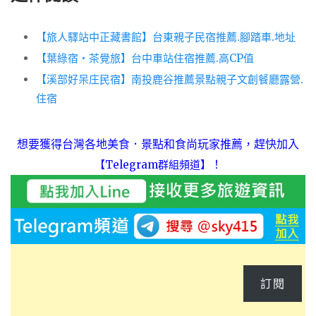
【旅人驛站中正藏書館】台東親子民宿推薦.腳踏車.地址
【葉綠宿・茶覺旅】台中車站住宿推薦.高CP值
【溪部好呆庄民宿】南投鹿谷推薦景點親子文創餐廳露營.
住宿
想要獲得台灣各地美食．景點和食尚玩家推薦，趕快加入
！
【Telegram群組頻道】
訂閱