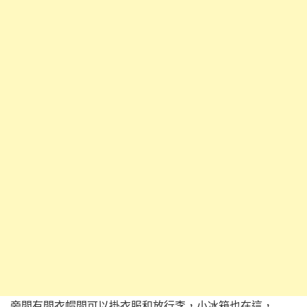
旁間有間衣帽間可以掛衣服和放行李，小冰箱也在這，