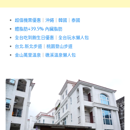
超值機票優惠
｜
沖繩
｜
韓國
｜
泰國
體脂肪↓39.5% 內臟脂肪
全台吃到飽生日優惠
｜
全台玩水懶人包
台北.新北步道
｜
桃園登山步道
金山萬里溫泉
｜
礁溪溫泉懶人包