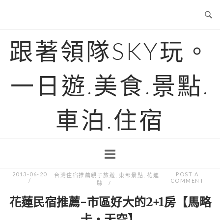
Skip
to
content
跟著領隊SKY玩。
一日遊.美食.景點.
車泊.住宿
2013-06-20
POST A
台灣住宿推薦親子旅遊
,
東部景點
,
花蓮
COMMENT
縣
花蓮民宿推薦-市區好大的2+1房【馬略
卡‧天空】