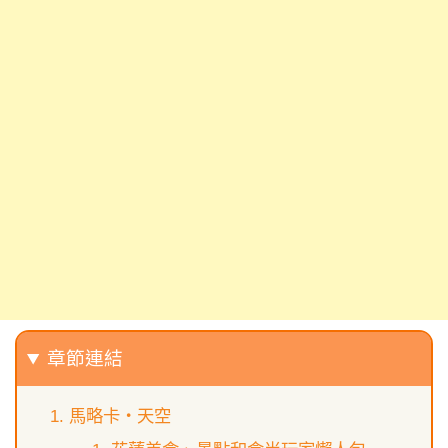
章節連結
馬略卡‧天空