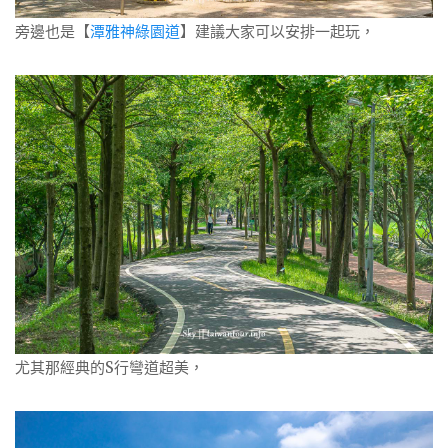
旁邊也是【
潭雅神綠園道
】建議大家可以安排一起玩，
尤其那經典的S行彎道超美，