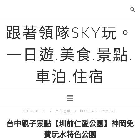
Skip
to
content
跟著領隊SKY玩。
一日遊.美食.景點.
車泊.住宿
2019-06-12
POST A COMMENT
中部景點
台中親子景點【圳前仁愛公園】神岡免
費玩水特色公園