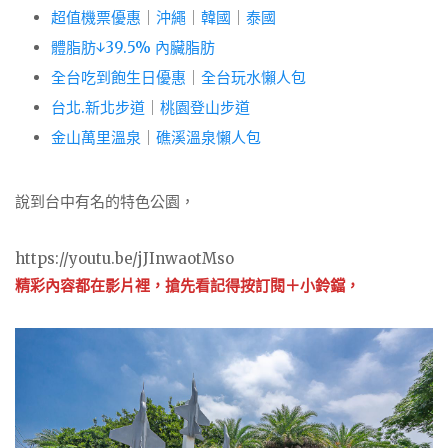
超值機票優惠
｜
沖繩
｜
韓國
｜
泰國
體脂肪↓39.5% 內臟脂肪
全台吃到飽生日優惠
｜
全台玩水懶人包
台北.新北步道
｜
桃園登山步道
金山萬里溫泉
｜
礁溪溫泉懶人包
說到台中有名的特色公園，
https://youtu.be/jJInwaotMso
精彩內容都在影片裡，搶先看記得按訂閱＋小鈴鐺，