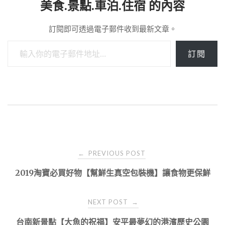
美食.景點.車泊.住宿 的內容
訂閱即可透過電子郵件收到最新文章。
輸入你的電子郵件地址…
訂閱
Post
PREVIOUS POST
←
navigation
2019淘寶必買好物【幫鮮生真空包裝機】讓食物更保鮮
NEXT POST
→
台南新景點【大魚的祝福】安平最夢幻的港濱歷史公園