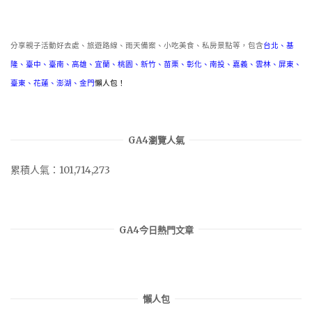
類
分享親子活動好去處、旅遊路線、雨天備案、小吃美食、私房景點等，包含
台北
、
基
隆
、
臺中
、
臺南
、
高雄
、
宜蘭
、
桃園
、
新竹
、
苗栗
、
彰化
、
南投
、
嘉義
、
雲林
、
屏東
、
臺東
、
花蓮
、
澎湖
、
金門
懶人包！
GA4瀏覽人氣
累積人氣：101,714,273
GA4今日熱門文章
懶人包