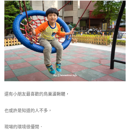
還有小朋友最喜歡的鳥巢盪鞦韆，
也或許是知道的人不多，
現場的環境很優閒．