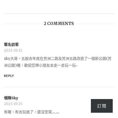
2 COMMENTS
匿名訪客
2021-01-12
sky大哥，五股去年底在芳洲二路及芳洲五路改造了一個新公園(芳
洲公園)喔，歡迎您帶小朋友去走一走玩一玩~
REPLY
領隊Sky
2021-01-25
訂閱
有喔，有去玩過了，還沒空寫︿︿