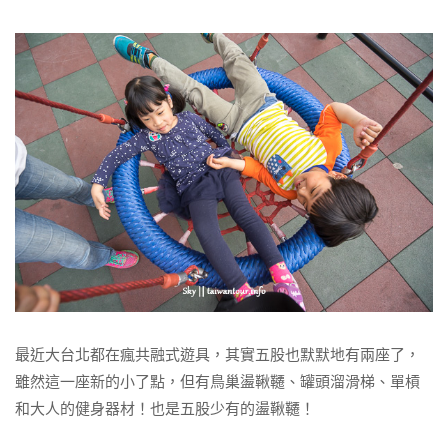
最近大台北都在瘋共融式遊具，其實五股也默默地有兩座了，
雖然這一座新的小了點，但有鳥巢盪鞦韆、罐頭溜滑梯、單槓
和大人的健身器材！也是五股少有的盪鞦韆！