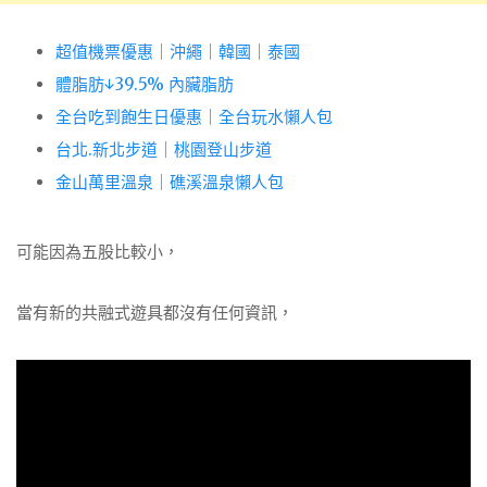
超值機票優惠
｜
沖繩
｜
韓國
｜
泰國
體脂肪↓39.5% 內臟脂肪
全台吃到飽生日優惠
｜
全台玩水懶人包
台北.新北步道
｜
桃園登山步道
金山萬里溫泉
｜
礁溪溫泉懶人包
可能因為五股比較小，
當有新的共融式遊具都沒有任何資訊，