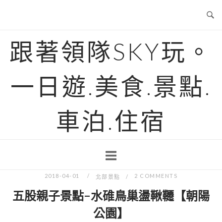
Skip
to
content
跟著領隊SKY玩。
一日遊.美食.景點.
車泊.住宿
2018-04-01
2 COMMENTS
北部景點
五股親子景點-水碓鳥巢盪鞦韆【朝陽
公園】