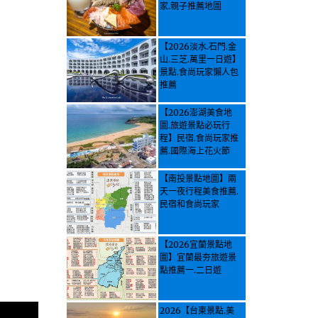
家.親子推薦地圖
【2026淡水.石門.金
山.三芝.萬里一日遊】
景點.食尚玩家懶人包
推薦
【2026澎湖美食地
圖.旅遊景點必玩行
程】民宿.食尚玩家推
薦.國際海上花火節
【南投景點地圖】兩
天一夜行程美食推薦.
民宿和食尚玩家
【2026宜蘭景點地
圖】宜蘭最夯旅遊景
點推薦一.二日遊
2026【台東景點.美