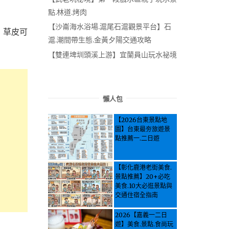
點.林道.烤肉
【沙崙海水浴場.滬尾石滬觀景平台】石
．草皮可
滬.潮間帶生態.金黃夕陽交通攻略
【雙連埤圳頭溪上游】宜蘭員山玩水祕境
懶人包
【2026台東景點地
圖】台東最夯旅遊景
點推薦一.二日遊
【彰化鹿港老街美食.
景點推薦】20+必吃
美食.10大必逛景點與
交通住宿全指南
2026【嘉義一二日
遊】美食.景點.食尚玩