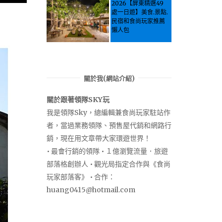
Let the guide take
2026【屏東精選49
you through it all!
處一日遊】美食.景點.
民宿和食尚玩家推薦
懶人包
關於我(網站介紹)
關於跟著領隊SKY玩
我是領隊Sky，總編輯兼食尚玩家駐站作
者，當過業務領隊、預售屋代銷和網路行
銷，現在用文章帶大家環遊世界！
• 最會行銷的領隊 • １億瀏覽流量．旅遊
部落格創辦人 • 觀光局指定合作與《食尚
玩家部落客》 • 合作：
huang0415@hotmail.com