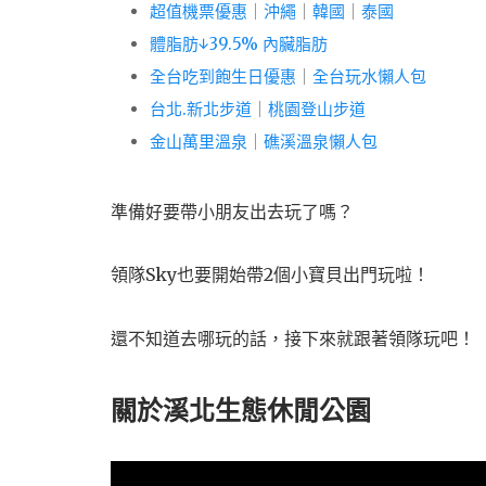
超值機票優惠
｜
沖繩
｜
韓國
｜
泰國
體脂肪↓39.5% 內臟脂肪
全台吃到飽生日優惠
｜
全台玩水懶人包
台北.新北步道
｜
桃園登山步道
金山萬里溫泉
｜
礁溪溫泉懶人包
準備好要帶小朋友出去玩了嗎？
領隊Sky也要開始帶2個小寶貝出門玩啦！
還不知道去哪玩的話，接下來就跟著領隊玩吧！
關於溪北生態休閒公園