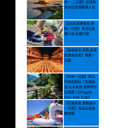
食一.二日遊】民宿和
食尚玩家推薦懶人包
【2026苗栗美食.景
點一日遊】食尚玩家
懶人包.私房行程
【高雄美食.景點.民宿
和食尚玩家】推薦一
日遊
【坪林一日遊】新北
坪林怎麼玩？茶鄉秘
境.玩水美食.領隊帶你
玩透透！[Pinglin
One-Day Trip]
How to explore
【花蓮美食.景點親子
Pinglin, New
一日遊】食尚玩家推
Taipei? Tea Village
薦地圖
Secrets, Water
Activities & Food,