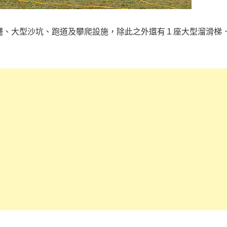
韆、大型沙坑、跑道及攀爬設施，
除此之外還有１
座大型溜滑梯