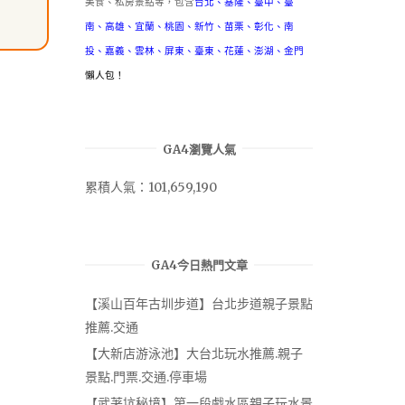
美食、私房景點等，包含
台北
、
基隆
、
臺中
、
臺
南
、
高雄
、
宜蘭
、
桃園
、
新竹
、
苗栗
、
彰化
、
南
投
、
嘉義
、
雲林
、
屏東
、
臺東
、
花蓮
、
澎湖
、
金門
懶人包！
GA4瀏覽人氣
累積人氣：101,659,190
GA4今日熱門文章
【溪山百年古圳步道】台北步道親子景點
推薦.交通
【大新店游泳池】大台北玩水推薦.親子
景點.門票.交通.停車場
【武荖坑秘境】第一段戲水區親子玩水景