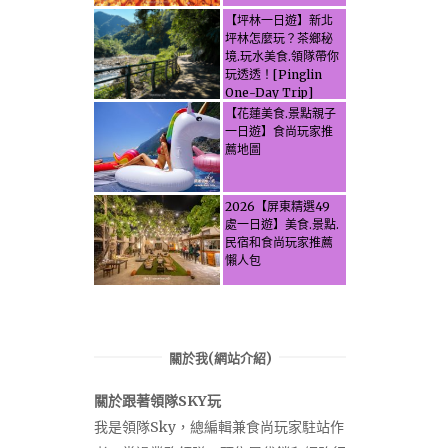
【坪林一日遊】新北
坪林怎麼玩？茶鄉秘
境.玩水美食.領隊帶你
玩透透！[Pinglin
One-Day Trip]
How to explore
【花蓮美食.景點親子
Pinglin, New
一日遊】食尚玩家推
Taipei? Tea Village
薦地圖
Secrets, Water
Activities & Food,
Let the guide take
2026【屏東精選49
you through it all!
處一日遊】美食.景點.
民宿和食尚玩家推薦
懶人包
關於我(網站介紹)
關於跟著領隊SKY玩
我是領隊Sky，總編輯兼食尚玩家駐站作