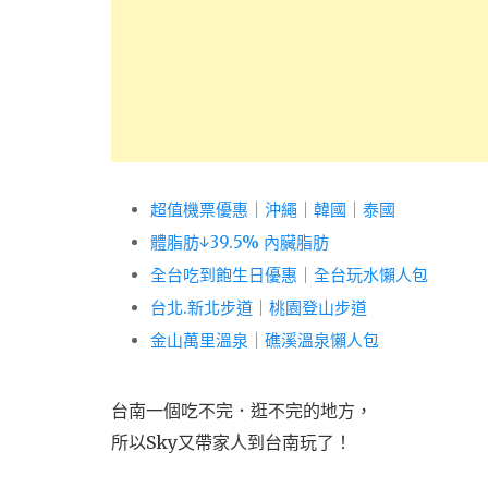
超值機票優惠
｜
沖繩
｜
韓國
｜
泰國
體脂肪↓39.5% 內臟脂肪
全台吃到飽生日優惠
｜
全台玩水懶人包
台北.新北步道
｜
桃園登山步道
金山萬里溫泉
｜
礁溪溫泉懶人包
台南一個吃不完．逛不完的地方，
所以Sky又帶家人到台南玩了！