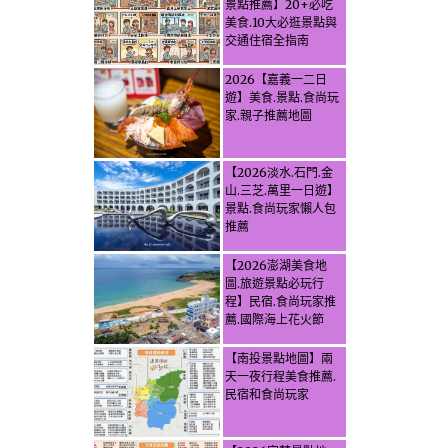
景點推薦】20+必吃
美食.10大必逛景點與
交通住宿全指南
2026【嘉義一二日
遊】美食.景點.食尚玩
家.親子推薦地圖
【2026淡水.石門.金
山.三芝.萬里一日遊】
景點.食尚玩家懶人包
推薦
【2026澎湖美食地
圖.旅遊景點必玩行
程】民宿.食尚玩家推
薦.國際海上花火節
【南投景點地圖】兩
天一夜行程美食推薦.
民宿和食尚玩家