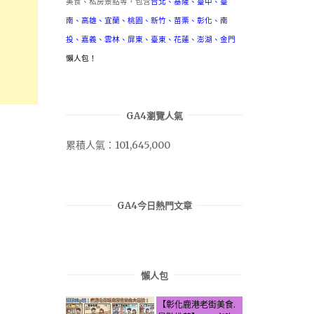
美食、私房景點等，包含
台北
、
基隆
、
臺中
、
臺
南
、
高雄
、
宜蘭
、
桃園
、
新竹
、
苗栗
、
彰化
、
南
投
、
嘉義
、
雲林
、
屏東
、
臺東
、
花蓮
、
澎湖
、
金門
懶人包！
GA4瀏覽人氣
累積人氣：101,645,000
GA4今日熱門文章
懶人包
【彰化鹿港老街美食.