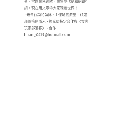
者，當過業務領隊、預售屋代銷和網路行
銷，現在用文章帶大家環遊世界！
• 最會行銷的領隊 • １億瀏覽流量．旅遊
部落格創辦人 • 觀光局指定合作與《食尚
玩家部落客》 • 合作：
huang0415@hotmail.com