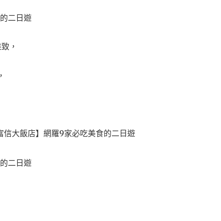
雅致，
，