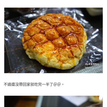
不過還沒帶回家就吃完一半了＠＠，