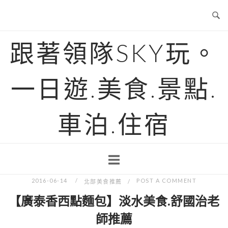
Skip
to
content
跟著領隊SKY玩。
一日遊.美食.景點.
車泊.住宿
2016-06-14
POST A COMMENT
北部美食推薦
【廣泰香西點麵包】淡水美食.舒國治老
師推薦