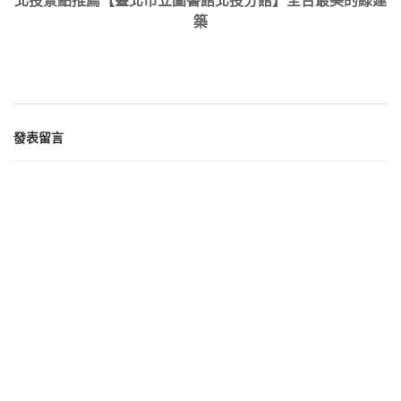
北投景點推薦【臺北市立圖書館北投分館】全台最美的綠建
築
發表留言