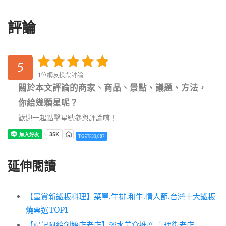
評論
5
1位網友投票評論
關於本文評論的商家、商品、景點、議題、方法，
你給幾顆星呢？
歡迎一起點擊星號參與評論唷！
TG訂閱3,087
延伸閱讀
【墨賞新鐵板料理】菜單.牛排.和牛.情人節.台灣十大鐵板
燒票選TOP1
【楊記阿給創始店老店】淡水美食推薦.真理街老店