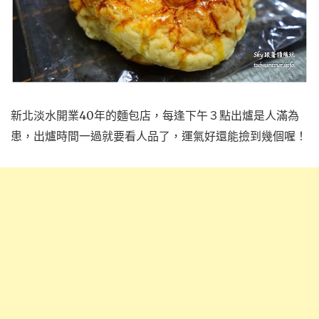
新北淡水開業40年的麵包店，每逢下午３點出爐是人滿為
患，出爐時間一過就要看人品了，運氣好還能撿到幾個喔！