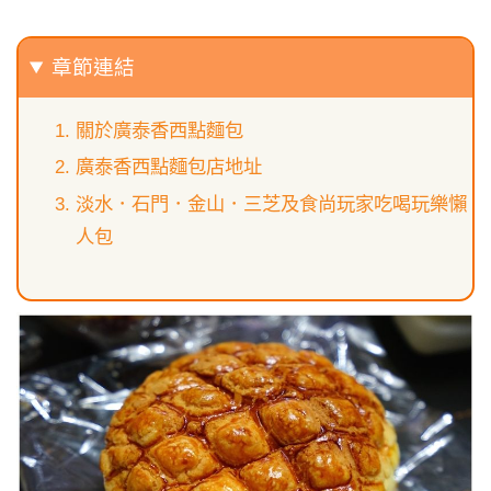
章節連結
關於廣泰香西點麵包
廣泰香西點麵包店地址
淡水．石門．金山．三芝及食尚玩家吃喝玩樂懶
人包