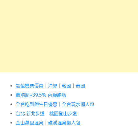
超值機票優惠
｜
沖繩
｜
韓國
｜
泰國
體脂肪↓39.5% 內臟脂肪
全台吃到飽生日優惠
｜
全台玩水懶人包
台北.新北步道
｜
桃園登山步道
金山萬里溫泉
｜
礁溪溫泉懶人包