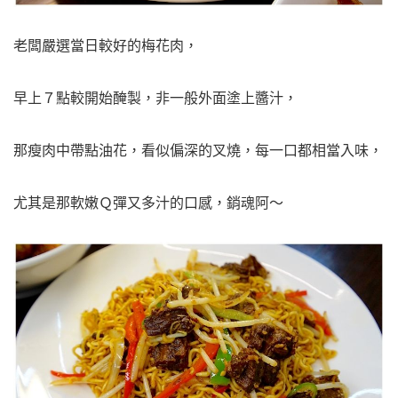
老闆嚴選當日較好的梅花肉，
早上７點較開始醃製，非一般外面塗上醬汁，
那瘦肉中帶點油花，看似偏深的叉燒，每一口都相當入味，
尤其是那軟嫩Ｑ彈又多汁的口感，銷魂阿～