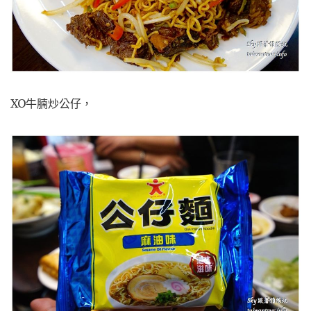
XO牛腩炒公仔，