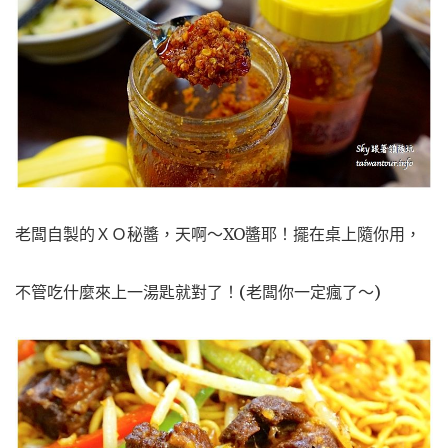
老闆自製的ＸＯ秘醬，天啊～XO醬耶！擺在桌上隨你用，
不管吃什麼來上一湯匙就對了！(老闆你一定瘋了～)