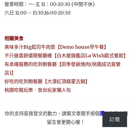
營業時間：一-五 11：00-20:30 (中間不休)
六日 11:00 – 15:30;16:00-20:30
相關美食
美味多汁Big起司牛肉堡【Demo house早午餐】
不只做喜餅還開餐廳喔【白木屋旗艦店La Wish歐式餐飲】
有桌邊服務的吃到飽餐廳【田季發爺燒肉(桃園成功直營
店)】
好吃的吃到飽餐廳【大漠紅頂級蒙古鍋】
桃園吃喝玩樂．食尚玩家懶人包
你的支持是我發文的動力，請幫文章隨手按個
讚
，
有分享和
訂閱
留言會更開心喔！