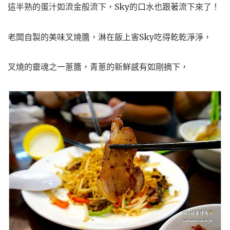
這半熟的蛋汁如流金般流下，Sky的口水也跟著流下來了！
老闆自製的美味叉燒醬，淋在飯上害Sky吃得乾乾淨淨，
叉燒的靈魂之一蔥醬，青蔥的新鮮感有如剛摘下，