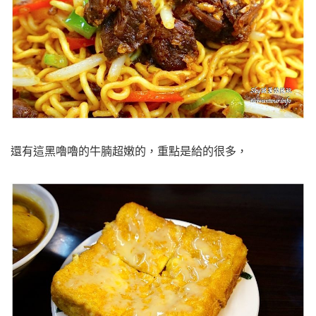
還有這黑嚕嚕的牛腩超嫩的，重點是給的很多，