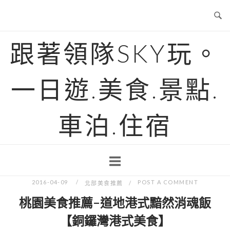
Skip
to
content
跟著領隊SKY玩。
一日遊.美食.景點.
車泊.住宿
2016-04-09
POST A COMMENT
北部美食推薦
桃園美食推薦-道地港式黯然消魂飯
【銅鑼灣港式美食】