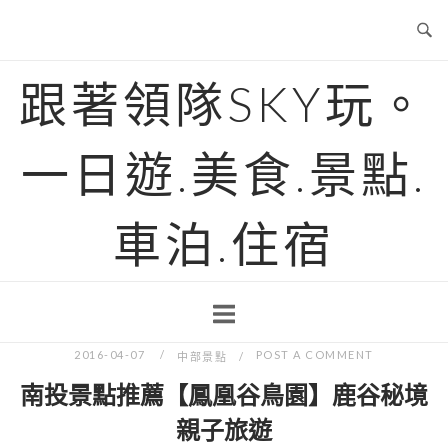
Skip
to
content
跟著領隊SKY玩。
一日遊.美食.景點.
車泊.住宿
2016-04-07
POST A COMMENT
中部景點
南投景點推薦【鳳凰谷鳥園】鹿谷秘境
親子旅遊