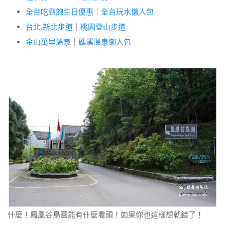
全台吃到飽生日優惠
｜
全台玩水懶人包
台北.新北步道
｜
桃園登山步道
金山萬里溫泉
｜
礁溪溫泉懶人包
什麼！鳳凰谷鳥園能有什麼看頭！如果你也這樣想就錯了！