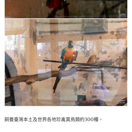
飼養臺灣本土及世界各地珍禽異鳥類約300種，