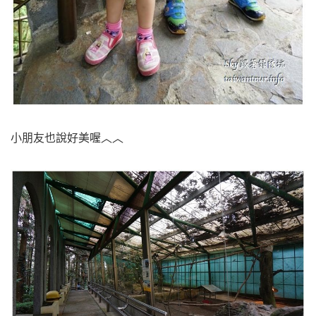
小朋友也說好美喔︿︿