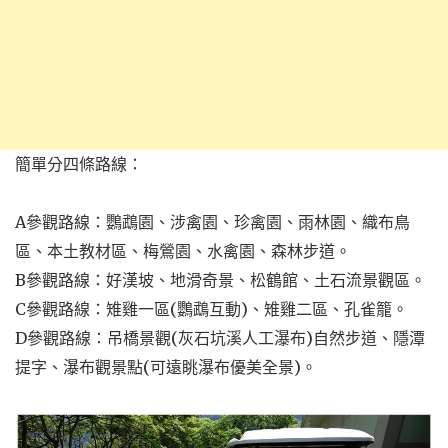
簡單分四條路線：
A參觀路線：鸚鵡園、涉禽園、珍禽園、雨林園、織布鳥
區、本土教材區、梅鶯園、水禽園、森林步道。
B參觀路線：好漢坡、地滑奇景、松鶴館、土石流景觀區。
C參觀路線：雉雞一區(鸚鵡互動)、雉雞二區、孔雀籠。
D參觀路線：吊橋景觀(灰石坑溪人工瀑布)自然步道、隱潭
提字、瀑布觀景點(可遠眺瀑布優美全景)。