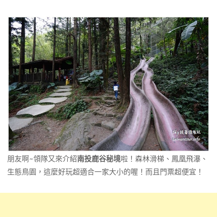
朋友啊~領隊又來介紹
南投鹿谷秘境
啦！森林滑梯、鳳凰飛瀑、
生態鳥園，這麼好玩超適合一家大小的喔！而且門票超便宜！