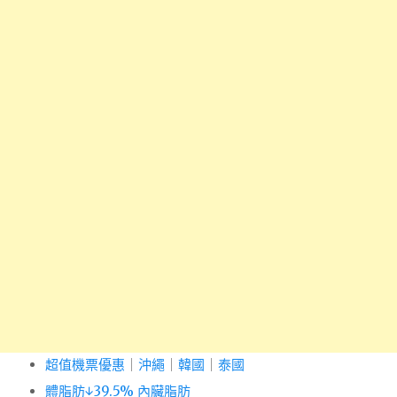
超值機票優惠
｜
沖繩
｜
韓國
｜
泰國
體脂肪↓39.5% 內臟脂肪